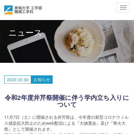
ナ
ビ
ゲ
ー
ニュース
シ
ョ
ン
の
切
替
お知らせ
2020.
10.30
令和2年度井芹祭開催に伴う学内立ち入りに
ついて
11月7日（土）に開催される井芹祭は、今年度の新型コロナウィル
ス感染拡大防止のためweb配信による『大抽選会』及び『華火大
祭』として開催されます。