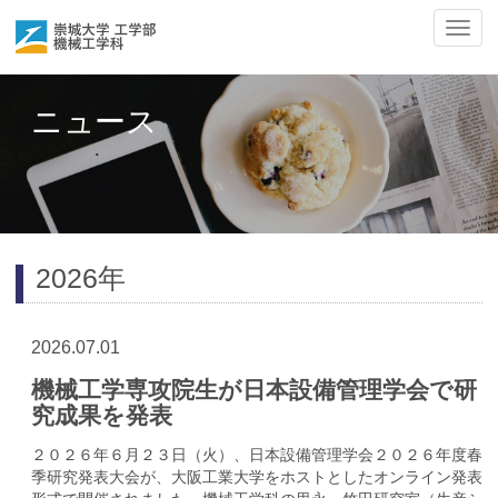
ナ
ビ
ゲ
ー
ニュース
シ
ョ
ン
の
切
替
2026年
2026.07.01
機械工学専攻院生が日本設備管理学会で研
究成果を発表
２０２６年６月２３日（火）、日本設備管理学会２０２６年度春
季研究発表大会が、大阪工業大学をホストとしたオンライン発表